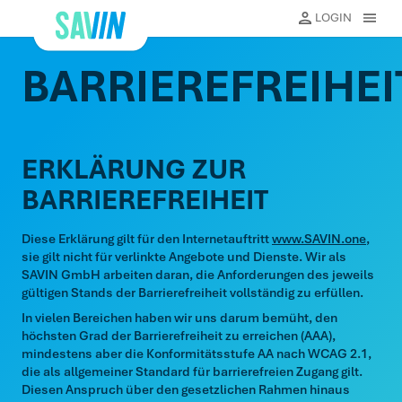
Direkt
LOGIN
MENU
zum
eßen
Inhalt
Schließ
BARRIEREFREIHEI
ERKLÄRUNG ZUR
BARRIEREFREIHEIT
Diese Erklärung gilt für den Internetauftritt
www.SAVIN.one
,
sie gilt nicht für verlinkte Angebote und Dienste. Wir als
SAVIN GmbH arbeiten daran, die Anforderungen des jeweils
gültigen Stands der Barrierefreiheit vollständig zu erfüllen.
In vielen Bereichen haben wir uns darum bemüht, den
höchsten Grad der Barrierefreiheit zu erreichen (AAA),
mindestens aber die Konformitätsstufe AA nach WCAG 2.1,
die als allgemeiner Standard für barrierefreien Zugang gilt.
Diesen Anspruch über den gesetzlichen Rahmen hinaus