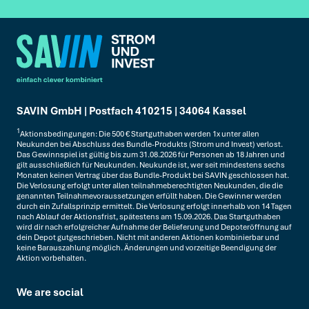
SAVIN GmbH | Postfach 410215 | 34064 Kassel
1
Aktionsbedingungen: Die 500 € Startguthaben werden 1x unter allen
Neukunden bei Abschluss des Bundle-Produkts (Strom und Invest) verlost.
Das Gewinnspiel ist gültig bis zum 31.08.2026 für Personen ab 18 Jahren und
gilt ausschließlich für Neukunden. Neukunde ist, wer seit mindestens sechs
Monaten keinen Vertrag über das Bundle-Produkt bei SAVIN geschlossen hat.
Die Verlosung erfolgt unter allen teilnahmeberechtigten Neukunden, die die
genannten Teilnahmevoraussetzungen erfüllt haben. Die Gewinner werden
durch ein Zufallsprinzip ermittelt. Die Verlosung erfolgt innerhalb von 14 Tagen
nach Ablauf der Aktionsfrist, spätestens am 15.09.2026. Das Startguthaben
wird dir nach erfolgreicher Aufnahme der Belieferung und Depoteröffnung auf
dein Depot gutgeschrieben. Nicht mit anderen Aktionen kombinierbar und
keine Barauszahlung möglich. Änderungen und vorzeitige Beendigung der
Aktion vorbehalten.
We are social