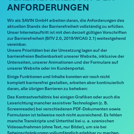
ANFORDERUNGEN
Wir als SAVIN GmbH arbeiten daran, die Anforderungen des
aktuellen Stands der Barrierefreiheit vollständig zu erfüllen.
Unser Internetauftritt ist mit den derzeit gültigen Vorschriften
zur Barrierefreiheit (BITV 2.0, 2019/WCAG 2.1) weitestgehend
vereinbar.
Unsere Prioritäten bei der Umsetzung lagen auf der
barrierefreien Bedienbarkeit unserer Website, inklusive der
Unterseiten, unserer Animationen und der Formulare auf
unserer Website oder im Kundenportal.
Einige Funktionen und Inhalte konnten wir noch nicht
komplett barrierefrei gestalten, arbeiten aber kontinuierlich
daran, alle übrigen Barrieren zu beheben:
Das Kontrastverhältnis bei einigen Grafiken oder auch die
Leserichtung mancher assistiver Technologien (z. B.
Screenreader) bei verschiedenen PDF-Dokumenten sowie
Formularen ist teilweise noch nicht ausreichend. Es fehlen
manche Transkripte und Untertitel bei u. a. szenischen
Videoaufnahmen (ohne Text, nur Bilder), um sie bei
Seheinschränkungen vollumfänglich erlebbar zu machen.