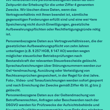
Zeitpunkt der Erhebung für die unter Ziffer 4 genannten
Zwecke. Wir löschen diese Daten, wenn das
Vertragsverhältnis mit Ihnen beendet ist, sämtliche
gegenseitigen Forderungen erfüllt sind und eine wei¬tere
Speicherung nicht durch Einwilligungen, gesetzliche
Aufbewahrungspflichten oder Rechtfertigungsgründe nötig
ist.
Personenbezogene Daten aus Vertragsverhältnissen, die der
gesetzlichen Aufbewahrungspflicht von zehn Jahren
unterliegen (z.B. § 257 HGB, § 147 AO) werden wegen
möglicher steuerlicher Betriebsprüfungen nach
Bestandskraft der relevanten Steuerbescheide gelöscht.
Sprachaufzeichnungen über Störungsnummern werden zur
Gel¬tendmachung, Ausübung oder Verteidigung von
Rechtsansprüchen gespeichert, in der Regel für drei Jahre.
Foto-, Video- und Tonaufzeichnungen werden sofort gesperrt
und nach Erreichung der Zwecke gemäß Ziffer 4b lit. g) bis j)
gelöscht.
Personenbezogene Daten aus der Geltendmachung von
Betroffenenrechten, Anfragen oder Beschwerden nach der
DSGVO werden für Prüfzwecke der Aufsichtsbehörde und
für unser Qualitätsmanagement bis zum Ende des nächsten