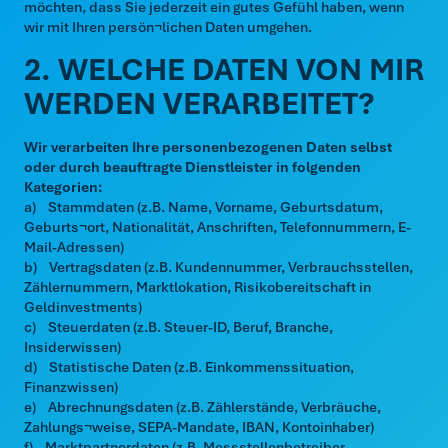
möchten, dass Sie jederzeit ein gutes Gefühl haben, wenn
wir mit Ihren persön¬lichen Daten umgehen.
2. WELCHE DATEN VON MIR
WERDEN VERARBEITET?
Wir verarbeiten Ihre personenbezogenen Daten selbst
oder durch beauftragte Dienstleister in folgenden
Kategorien:
a) Stammdaten (z.B. Name, Vorname, Geburtsdatum,
Geburts¬ort, Nationalität, Anschriften, Telefonnummern, E-
Mail-Adressen)
b) Vertragsdaten (z.B. Kundennummer, Verbrauchsstellen,
Zählernummern, Marktlokation, Risikobereitschaft in
Geldinvestments)
c) Steuerdaten (z.B. Steuer-ID, Beruf, Branche,
Insiderwissen)
d) Statistische Daten (z.B. Einkommenssituation,
Finanzwissen)
e) Abrechnungsdaten (z.B. Zählerstände, Verbräuche,
Zahlungs¬weise, SEPA-Mandate, IBAN, Kontoinhaber)
f) Marktpartnerdaten (z.B. Messstellenbetreiber,