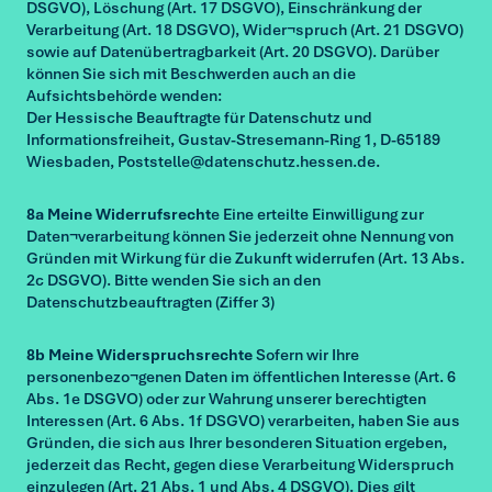
DSGVO), Löschung (Art. 17 DSGVO), Einschränkung der
Verarbeitung (Art. 18 DSGVO), Wider¬spruch (Art. 21 DSGVO)
sowie auf Datenübertragbarkeit (Art. 20 DSGVO). Darüber
können Sie sich mit Beschwerden auch an die
Aufsichtsbehörde wenden:
Der Hessische Beauftragte für Datenschutz und
Informationsfreiheit, Gustav-Stresemann-Ring 1, D-65189
Wiesbaden, Poststelle@datenschutz.hessen.de.
8a Meine Widerrufsrecht
e Eine erteilte Einwilligung zur
Daten¬verarbeitung können Sie jederzeit ohne Nennung von
Gründen mit Wirkung für die Zukunft widerrufen (Art. 13 Abs.
2c DSGVO). Bitte wenden Sie sich an den
Datenschutzbeauftragten (Ziffer 3)
8b Meine Widerspruchsrechte
Sofern wir Ihre
personenbezo¬genen Daten im öffentlichen Interesse (Art. 6
Abs. 1e DSGVO) oder zur Wahrung unserer berechtigten
Interessen (Art. 6 Abs. 1f DSGVO) verarbeiten, haben Sie aus
Gründen, die sich aus Ihrer besonderen Situation ergeben,
jederzeit das Recht, gegen diese Verarbeitung Widerspruch
einzulegen (Art. 21 Abs. 1 und Abs. 4 DSGVO). Dies gilt