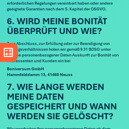
erforderlichen Regelungen vereinbart haben oder andere
geeignete Garantien nach dem 5. Kapitel der DSGVO.
6. WIRD MEINE BONITÄT
ÜBERPRÜFT UND WIE?
Zum Abschluss, zur Erfüllung oder zur Beendigung von
Vertragsverhältnissen holen wir gemäß § 31 BDSG unter
Tarifrechner schließen
Tarifrechner öffnen
Angabe personenbezogener Daten Auskunft zur Bonität von
Interessenten und Kunden ein bei
Boniversum GmbH
Hammfelddamm 13, 41460 Neuss
7. WIE LANGE WERDEN
MEINE DATEN
GESPEICHERT UND WANN
WERDEN SIE GELÖSCHT?
Wir verarbeiten Ihre personenbezogenen Daten ab dem