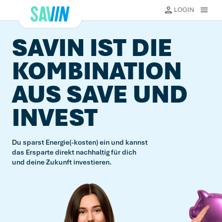
Direkt
LOGIN
MENU
zum
eßen
Inhalt
Schließ
SAVIN IST DIE
KOMBINATION
AUS SAVE UND
INVEST
Du sparst Energie(-kosten) ein und kannst
das Ersparte direkt nachhaltig für dich
und deine Zukunft investieren.