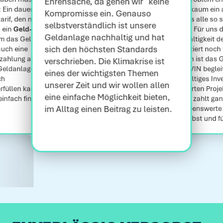
Ehrensache, da gehen wir keine
 Ein dauerhaft 
gibt es kaum ein
Kompromisse ein. Genauso
arif, den man 
was uns alle so s
selbstverständlich ist unsere
 ein 
Geld-Strom-
angeht. Für uns da
Geldanlage nachhaltig und hat
em das Geld 
Nachhaltigkeit d
sich den höchsten Standards
uch eine 
kompliziert noch t
ahlung abfedern 
sondern ist das 
verschrieben. Die Klimakrise ist
eldanlage, 
das SAVIN beglei
eines der wichtigsten Themen
h 
nachhaltiges Inve
unserer Zeit und wir wollen allen
füllen kann. So 
geförderten Projek
eine einfache Möglichkeit bieten,
infach finanziell 
Kund:in zahlt gan
im Alltag einen Beitrag zu leisten.
eine lebenswerte Z
sich selbst und f