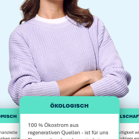
ÖKOLOGISCH
MISCH
GESELLSCHAFT
100 % Ökostrom aus
regenerativen Quellen - ist für uns
anzielle 
Nachhaltigkeit wir
haben müssen. 
Luxusproblem em