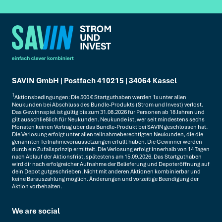
SAVIN GmbH | Postfach 410215 | 34064 Kassel
1
Aktionsbedingungen: Die 500 € Startguthaben werden 1x unter allen
Neukunden bei Abschluss des Bundle-Produkts (Strom und Invest) verlost.
Das Gewinnspiel ist gültig bis zum 31.08.2026 für Personen ab 18 Jahren und
gilt ausschließlich für Neukunden. Neukunde ist, wer seit mindestens sechs
Monaten keinen Vertrag über das Bundle-Produkt bei SAVIN geschlossen hat.
Die Verlosung erfolgt unter allen teilnahmeberechtigten Neukunden, die die
genannten Teilnahmevoraussetzungen erfüllt haben. Die Gewinner werden
durch ein Zufallsprinzip ermittelt. Die Verlosung erfolgt innerhalb von 14 Tagen
nach Ablauf der Aktionsfrist, spätestens am 15.09.2026. Das Startguthaben
wird dir nach erfolgreicher Aufnahme der Belieferung und Depoteröffnung auf
dein Depot gutgeschrieben. Nicht mit anderen Aktionen kombinierbar und
keine Barauszahlung möglich. Änderungen und vorzeitige Beendigung der
Aktion vorbehalten.
We are social