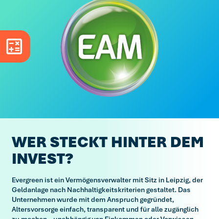
Tarifrechner schließen
Tarifrechner öffnen
WER STECKT HINTER DEM
INVEST?
Evergreen ist ein Vermögensverwalter mit Sitz in Leipzig, der
Geldanlage nach Nachhaltigkeitskriterien gestaltet. Das
Unternehmen wurde mit dem Anspruch gegründet,
Altersvorsorge einfach, transparent und für alle zugänglich
zu machen – unabhängig von Einkommen oder Vorwissen.