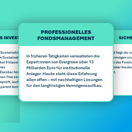
PROFESSIONELLES
FONDSMANAGEMENT
S INVESTMENT
SICH
 Sustainable World
Dein Geld liegt als 
In früheren Tätigkeiten verwalteten die
n Sustainable World
Sondervermögen sic
Expert:innen von Evergreen über 13
el 9 klassifiziert
Vermögen der Fondsg
ares
im Falle einer Insolv
Milliarden Euro für institutionelle
 Darüber hinaus
geschützt.
Anleger. Heute steht diese Erfahrung
nen Titel streng nach
allen offen – mit nachhaltigen Lösungen
geprüft, laufend
für den langfristigen Vermögensaufbau.
sparent berichtet.